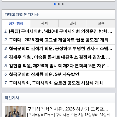
카테고리별 인기기사
사회
경제
교육
정치·행정
1
[특집] 구미시의회, ‘제10대 구미시의회 의정운영 방향 기자 간담회’ 개최
2
구미대, ‘2026 전국 고교생 게임아트·웹툰 공모전’ 개최
3
칠곡군의회 김석기 의원, 공정하고 투명한 인사 시스템 구축 촉구
4
김재우 의원 , 이승환 콘서트 대관취소 결정과 김장호 시장 책임 집중 추궁
5
김현경 의원, 제298회 임시회 제2차 본회의 ‘5분 자유발언’
6
칠곡군의회 장재환 의원, 5분 자유발언
7
구미시의회, 구미시의회 슬로건 공모전 시상식 개최
최신기사
구미성리학역사관, 2026 하반기 교육프로그램 수강생 모집
[구미=경북IT뉴스] 구미시는 오는 8월 18일부터 24일까