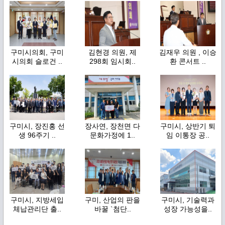
구미시의회, 구미
김현경 의원, 제
김재우 의원 , 이승
시의회 슬로건 ..
298회 임시회..
환 콘서트 ..
구미시, 장진홍 선
장사연, 장천면 다
구미시, 상반기 퇴
생 96주기 ..
문화가정에 1..
임 이통장 공..
구미시, 지방세입
구미, 산업의 판을
구미시, 기술력과
체납관리단 출..
바꿀 `첨단..
성장 가능성을..