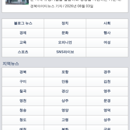
구미에 본사를 둔 배터리 안전소재 전문기업 ㈜보백씨엔
경북아이티뉴스 기자 / 2026년 08월 03일
에스(대표이사 서동조)가 누적 약 1,000억원 규모의 투자
유치를 바탕으로 구미에 차세대 배터리 안전소재 양산거
점을 구축한다.
블로그 뉴스
정치
사회
경제
문화
행사
교육
오피니언
여성
스포츠
SNS라이브
지역뉴스
경북
포항
경주
구미
안동
김천
칠곡
경산
영주
영천
상주
문경
청송
영양
영덕
청도
고령
성주
예천
봉화
군위