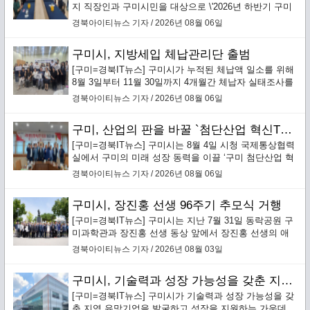
지 직장인과 구미시민을 대상으로 \'2026년 하반기 구미
성리학역사관 교육프로그램\' 수강생을 선착순 모집한다.
경북아이티뉴스 기자 / 2026년 08월 06일
구미시, 지방세입 체납관리단 출범
[구미=경북IT뉴스] 구미시가 누적된 체납액 일소를 위해
8월 3일부터 11월 30일까지 4개월간 체납자 실태조사를
통한 맞춤형 징수활동을 전개하는 ‘지방세입 체납관리
경북아이티뉴스 기자 / 2026년 08월 06일
단’을 본격 운영한다.`
구미, 산업의 판을 바꿀 `첨단산업 혁신TF 추진단` 본격 가동
[구미=경북IT뉴스] 구미시는 8월 4일 시청 국제통상협력
실에서 구미의 미래 성장 동력을 이끌 ‘구미 첨단산업 혁
신TF 추진단’(이하 혁신추진단) 킥오프 회의를 개최하고
경북아이티뉴스 기자 / 2026년 08월 06일
본격적인 운영에 돌입했다.
구미시, 장진홍 선생 96주기 추모식 거행
[구미=경북IT뉴스] 구미시는 지난 7월 31일 동락공원 구
미과학관과 장진홍 선생 동상 앞에서 장진홍 선생의 애
국정신을 기리는 ‘순국의사 장진홍 선생 96주기 추모
경북아이티뉴스 기자 / 2026년 08월 03일
식’을 엄숙히 거행했다.
구미시, 기술력과 성장 가능성을 갖춘 지역 유망기업 발굴·성장 지원
[구미=경북IT뉴스] 구미시가 기술력과 성장 가능성을 갖
춘 지역 유망기업을 발굴하고 성장을 지원하는 가운데,