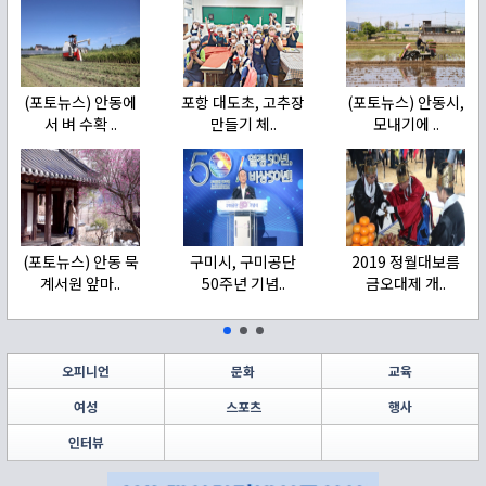
(포토뉴스) 안동에
포항 대도초, 고추장
(포토뉴스) 안동시,
서 벼 수확 ..
만들기 체..
모내기에 ..
(포토뉴스) 안동 묵
구미시, 구미공단
2019 정월대보름
계서원 앞마..
50주년 기념..
금오대제 개..
오피니언
문화
교육
여성
스포츠
행사
인터뷰