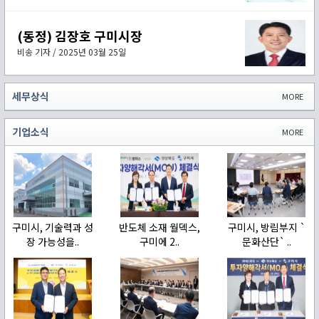
(동정) 김장호 구미시장
비송 기자 / 2025년 03월 25일
세무상식
MORE
기업소식
MORE
구미시, 기술력과 성
반도체 소재 월덱스,
구미시, 방림부지 `
장 가능성을..
구미에 2..
문화산단` ..