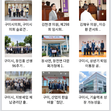
구미시의회, 구미시
김현경 의원, 제298
김재우 의원 , 이승
의회 슬로건 ..
회 임시회..
환 콘서트 ..
구미시, 장진홍 선생
장사연, 장천면 다문
구미시, 상반기 퇴임
96주기 ..
화가정에 1..
이통장 공..
구미시, 지방세입 체
구미, 산업의 판을
구미시, 기술력과 성
납관리단 출..
바꿀 `첨단..
장 가능성을..