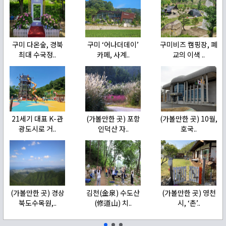
구미 다온숲, 경북
구미 ‘어나더데이’
구미비즈 캠핑장, 폐
최대 수국정..
카페, 사계..
교의 이색 ..
21세기 대표 K-관
(가볼만한 곳) 포항
(가볼만한 곳) 10월,
광도시로 거..
인덕산 자..
호국..
(가볼만한 곳) 경상
김천(金泉) 수도산
(가볼만한 곳) 영천
북도수목원,..
(修道山) 치..
시, ‘촌’..