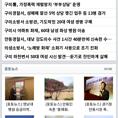
구미署, 가정폭력 재범방지 ‘부부상담’ 운영
구미경찰서, 성매매 알선 5억 상당 챙긴 업주 등 13명 검거
구미소방서 소방관, 기도막힌 20대 여성 생명 구해
구미시 아파트 화재, 60대 남성 화상 병원 이송
안동경찰서, 대낮 강도미수 사건 1시간 40분만에 신속한 수사로 조기 검거
의성소방서, ‘노래방 화재’ 소화기 사용으로 초기 진화
구미 하천변서 50대 여성 시신 발견…둔기로 잔인하게 살해
포토뉴스
MORE
(포토뉴스) 영남대
(포토뉴스) 안동민
(포토뉴스) 권기창
병원 응급의학..
속촌 ‘홍매화..
안동시장 특..