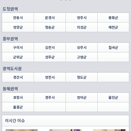
도청권역
안동시
문경시
영주시
봉화군
영양군
청송군
의성군
예천군
중부권역
구미시
김천시
상주시
칠곡군
군위군
성주군
고령군
광역도시권
경산시
영천시
청도군
동해권역
포항시
경주시
영덕군
울진군
울릉군
이시간 이슈