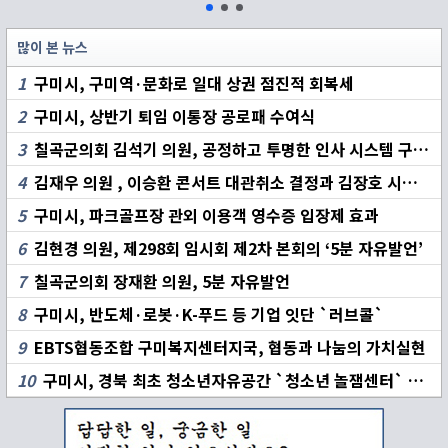
많이 본 뉴스
1
구미시, 구미역·문화로 일대 상권 점진적 회복세
2
구미시, 상반기 퇴임 이통장 공로패 수여식
3
칠곡군의회 김석기 의원, 공정하고 투명한 인사 시스템 구축 촉구
4
김재우 의원 , 이승환 콘서트 대관취소 결정과 김장호 시장 책임 집중 추궁
5
구미시, 파크골프장 관외 이용객 영수증 입장제 효과
6
김현경 의원, 제298회 임시회 제2차 본회의 ‘5분 자유발언’
7
칠곡군의회 장재환 의원, 5분 자유발언
8
구미시, 반도체·로봇·K-푸드 등 기업 잇단 `러브콜`
9
EBTS협동조합 구미복지센터지국, 협동과 나눔의 가치실현
10
구미시, 경북 최초 청소년자유공간 `청소년 놀잼센터` 개소