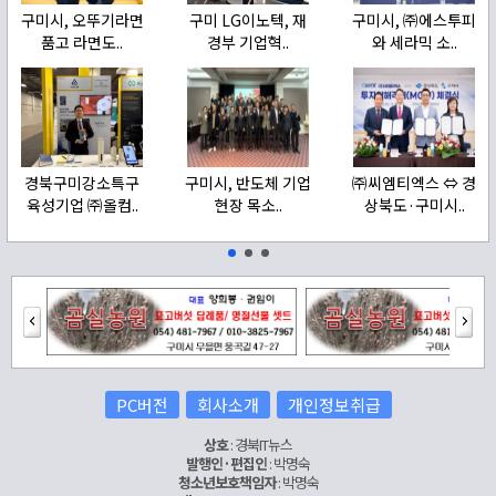
구미시, 오뚜기라면
구미 LG이노텍, 재
구미시, ㈜에스투피
품고 라면도..
경부 기업혁..
와 세라믹 소..
경북구미강소특구
구미시, 반도체 기업
㈜씨엠티엑스 ⇔ 경
육성기업 ㈜올컴..
현장 목소..
상북도·구미시..
PC버전
회사소개
개인정보취급
상호
: 경북IT뉴스
발행인·편집인
: 박명숙
청소년보호책임자
: 박명숙