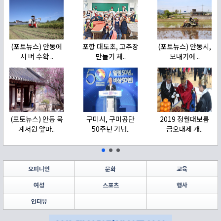
(포토뉴스) 안동에
포항 대도초, 고추장
(포토뉴스) 안동시,
서 벼 수확 ..
만들기 체..
모내기에 ..
(포토뉴스) 안동 묵
구미시, 구미공단
2019 정월대보름
계서원 앞마..
50주년 기념..
금오대제 개..
오피니언
문화
교육
여성
스포츠
행사
인터뷰