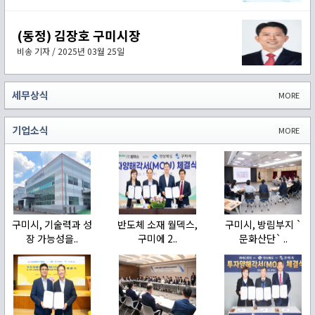
(동정) 김장호 구미시장
비송 기자 / 2025년 03월 25일
세무상식
MORE
기업소식
MORE
구미시, 기술력과 성
반도체 소재 월덱스,
구미시, 방림부지 `
장 가능성을..
구미에 2..
문화산단` ..