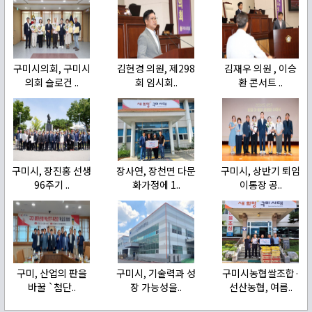
구미시의회, 구미시
김현경 의원, 제298
김재우 의원 , 이승
의회 슬로건 ..
회 임시회..
환 콘서트 ..
구미시, 장진홍 선생
장사연, 장천면 다문
구미시, 상반기 퇴임
96주기 ..
화가정에 1..
이통장 공..
구미, 산업의 판을
구미시, 기술력과 성
구미시농협쌀조합·
바꿀 `첨단..
장 가능성을..
선산농협, 여름..