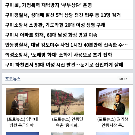
구미署, 가정폭력 재범방지 ‘부부상담’ 운영
구미경찰서, 성매매 알선 5억 상당 챙긴 업주 등 13명 검거
구미소방서 소방관, 기도막힌 20대 여성 생명 구해
구미시 아파트 화재, 60대 남성 화상 병원 이송
안동경찰서, 대낮 강도미수 사건 1시간 40분만에 신속한 수사로 조기 검거
의성소방서, ‘노래방 화재’ 소화기 사용으로 초기 진화
구미 하천변서 50대 여성 시신 발견…둔기로 잔인하게 살해
포토뉴스
MORE
(포토뉴스) 영남대
(포토뉴스) 안동민
(포토뉴스) 권기창
병원 응급의학..
속촌 ‘홍매화..
안동시장 특..