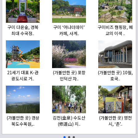
구미 다온숲, 경북
구미 ‘어나더데이’
구미비즈 캠핑장, 폐
최대 수국정..
카페, 사계..
교의 이색 ..
21세기 대표 K-관
(가볼만한 곳) 포항
(가볼만한 곳) 10월,
광도시로 거..
인덕산 자..
호국..
(가볼만한 곳) 경상
김천(金泉) 수도산
(가볼만한 곳) 영천
북도수목원,..
(修道山) 치..
시, ‘촌’..