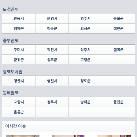
도청권역
안동시
문경시
영주시
봉화군
영양군
청송군
의성군
예천군
중부권역
구미시
김천시
상주시
칠곡군
군위군
성주군
고령군
광역도시권
경산시
영천시
청도군
동해권역
포항시
경주시
영덕군
울진군
울릉군
이시간 이슈