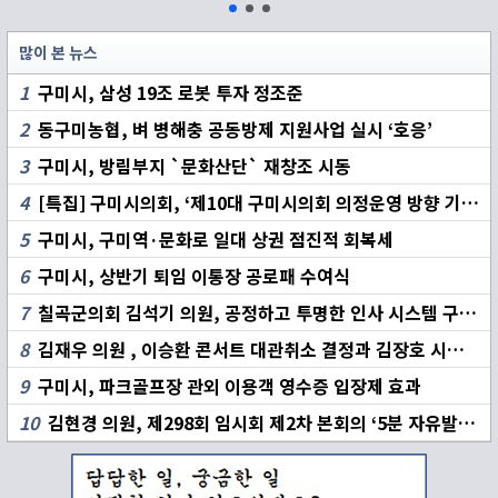
많이 본 뉴스
1
구미시, 삼성 19조 로봇 투자 정조준
2
동구미농협, 벼 병해충 공동방제 지원사업 실시 ‘호응’
3
구미시, 방림부지 `문화산단` 재창조 시동
4
[특집] 구미시의회, ‘제10대 구미시의회 의정운영 방향 기자 간담회’ 개최
5
구미시, 구미역·문화로 일대 상권 점진적 회복세
6
구미시, 상반기 퇴임 이통장 공로패 수여식
7
칠곡군의회 김석기 의원, 공정하고 투명한 인사 시스템 구축 촉구
8
김재우 의원 , 이승환 콘서트 대관취소 결정과 김장호 시장 책임 집중 추궁
9
구미시, 파크골프장 관외 이용객 영수증 입장제 효과
10
김현경 의원, 제298회 임시회 제2차 본회의 ‘5분 자유발언’