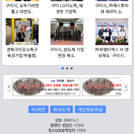
구미시, 오뚜기라면
구미 LG이노텍, 재
구미시, ㈜에스투피
품고 라면도..
경부 기업혁..
와 세라믹 소..
경북구미강소특구
구미시, 반도체 기업
㈜씨엠티엑스 ⇔ 경
육성기업 ㈜올컴..
현장 목소..
상북도·구미시..
PC버전
회사소개
개인정보취급
상호
: 경북IT뉴스
발행인·편집인
: 박명숙
청소년보호책임자
: 박명숙