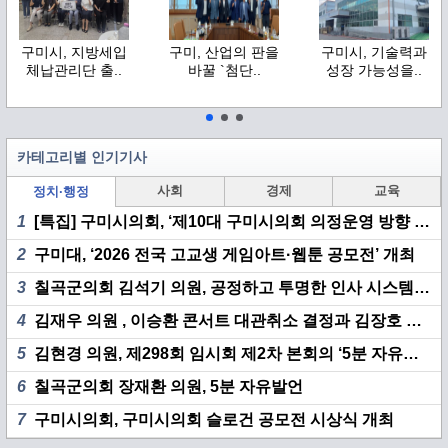
구미시, 지방세입
구미, 산업의 판을
구미시, 기술력과
체납관리단 출..
바꿀 `첨단..
성장 가능성을..
카테고리별 인기기사
사회
경제
교육
정치·행정
1
[특집] 구미시의회, ‘제10대 구미시의회 의정운영 방향 기자 간담회’ 개최
2
구미대, ‘2026 전국 고교생 게임아트·웹툰 공모전’ 개최
3
칠곡군의회 김석기 의원, 공정하고 투명한 인사 시스템 구축 촉구
4
김재우 의원 , 이승환 콘서트 대관취소 결정과 김장호 시장 책임 집중 추궁
5
김현경 의원, 제298회 임시회 제2차 본회의 ‘5분 자유발언’
6
칠곡군의회 장재환 의원, 5분 자유발언
7
구미시의회, 구미시의회 슬로건 공모전 시상식 개최