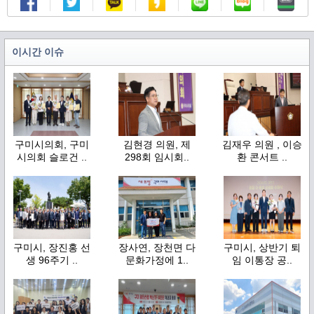
이시간 이슈
구미시의회, 구미
김현경 의원, 제
김재우 의원 , 이승
시의회 슬로건 ..
298회 임시회..
환 콘서트 ..
구미시, 장진홍 선
장사연, 장천면 다
구미시, 상반기 퇴
생 96주기 ..
문화가정에 1..
임 이통장 공..