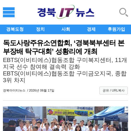
경북도청
정치
사회
경제
후원가입
독도사랑주유소연합회, ‘경북북부센터 본
부장배 탁구대회’ 성황리에 개최
EBTS(이비티에스)협동조합 구미복지센터, 11개
지국 선수 참여해 결속력 강화
EBTS(이비티에스)협동조합 구미금오지국, 종합
3위 차지
경북아이티뉴스
/ 2026년 06월 17일
공유 / URL복사