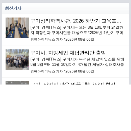
최신기사
구미성리학역사관, 2026 하반기 교육프로그램 수강생 모집
[구미=경북IT뉴스] 구미시는 오는 8월 18일부터 24일까
지 직장인과 구미시민을 대상으로 \'2026년 하반기 구미
성리학역사관 교육프로그램\' 수강생을 선착순 모집한다.
경북아이티뉴스 기자 / 2026년 08월 06일
구미시, 지방세입 체납관리단 출범
[구미=경북IT뉴스] 구미시가 누적된 체납액 일소를 위해
8월 3일부터 11월 30일까지 4개월간 체납자 실태조사를
통한 맞춤형 징수활동을 전개하는 ‘지방세입 체납관리
경북아이티뉴스 기자 / 2026년 08월 06일
단’을 본격 운영한다.`
구미, 산업의 판을 바꿀 `첨단산업 혁신TF 추진단` 본격 가동
[구미=경북IT뉴스] 구미시는 8월 4일 시청 국제통상협력
실에서 구미의 미래 성장 동력을 이끌 ‘구미 첨단산업 혁
신TF 추진단’(이하 혁신추진단) 킥오프 회의를 개최하고
경북아이티뉴스 기자 / 2026년 08월 06일
본격적인 운영에 돌입했다.
구미시, 장진홍 선생 96주기 추모식 거행
[구미=경북IT뉴스] 구미시는 지난 7월 31일 동락공원 구
미과학관과 장진홍 선생 동상 앞에서 장진홍 선생의 애