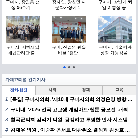
구미시, 장진홍 선
장사연, 장천면 다
구미시, 상반기 퇴
생 96주기 ..
문화가정에 1..
임 이통장 공..
구미시, 지방세입
구미, 산업의 판을
구미시, 기술력과
체납관리단 출..
바꿀 `첨단..
성장 가능성을..
카테고리별 인기기사
사회
경제
교육
정치·행정
1
[특집] 구미시의회, ‘제10대 구미시의회 의정운영 방향 기자 간담회’ 개최
2
구미대, ‘2026 전국 고교생 게임아트·웹툰 공모전’ 개최
3
칠곡군의회 김석기 의원, 공정하고 투명한 인사 시스템 구축 촉구
4
김재우 의원 , 이승환 콘서트 대관취소 결정과 김장호 시장 책임 집중 추궁