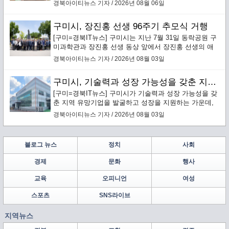
신TF 추진단’(이하 혁신추진단) 킥오프 회의를 개최하고
경북아이티뉴스 기자 / 2026년 08월 06일
본격적인 운영에 돌입했다.
구미시, 장진홍 선생 96주기 추모식 거행
[구미=경북IT뉴스] 구미시는 지난 7월 31일 동락공원 구
미과학관과 장진홍 선생 동상 앞에서 장진홍 선생의 애
국정신을 기리는 ‘순국의사 장진홍 선생 96주기 추모
경북아이티뉴스 기자 / 2026년 08월 03일
식’을 엄숙히 거행했다.
구미시, 기술력과 성장 가능성을 갖춘 지역 유망기업 발굴·성장 지원
[구미=경북IT뉴스] 구미시가 기술력과 성장 가능성을 갖
춘 지역 유망기업을 발굴하고 성장을 지원하는 가운데,
구미에 본사를 둔 배터리 안전소재 전문기업 ㈜보백씨엔
경북아이티뉴스 기자 / 2026년 08월 03일
에스(대표이사 서동조)가 누적 약 1,000억원 규모의 투자
유치를 바탕으로 구미에 차세대 배터리 안전소재 양산거
점을 구축한다.
블로그 뉴스
정치
사회
경제
문화
행사
교육
오피니언
여성
스포츠
SNS라이브
지역뉴스