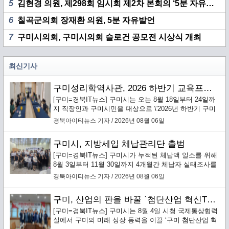
5
김현경 의원, 제298회 임시회 제2차 본회의 ‘5분 자유발언’
6
칠곡군의회 장재환 의원, 5분 자유발언
7
구미시의회, 구미시의회 슬로건 공모전 시상식 개최
최신기사
구미성리학역사관, 2026 하반기 교육프로그램 수강생 모집
[구미=경북IT뉴스] 구미시는 오는 8월 18일부터 24일까
지 직장인과 구미시민을 대상으로 \'2026년 하반기 구미
성리학역사관 교육프로그램\' 수강생을 선착순 모집한다.
경북아이티뉴스 기자 / 2026년 08월 06일
구미시, 지방세입 체납관리단 출범
[구미=경북IT뉴스] 구미시가 누적된 체납액 일소를 위해
8월 3일부터 11월 30일까지 4개월간 체납자 실태조사를
통한 맞춤형 징수활동을 전개하는 ‘지방세입 체납관리
경북아이티뉴스 기자 / 2026년 08월 06일
단’을 본격 운영한다.`
구미, 산업의 판을 바꿀 `첨단산업 혁신TF 추진단` 본격 가동
[구미=경북IT뉴스] 구미시는 8월 4일 시청 국제통상협력
실에서 구미의 미래 성장 동력을 이끌 ‘구미 첨단산업 혁