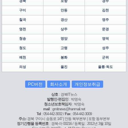
경북
포항
경주
구미
안동
김천
칠곡
경산
영주
영천
상주
문경
청송
영양
영덕
청도
고령
성주
예천
봉화
군위
의성
울진
울릉·독도
PC버전
회사소개
개인정보취급
상호
: 경북IT뉴스
발행인·편집인
: 박명숙
청소년보호책임자
: 박명숙
mail
: gmitnews@hanmail.net
Tel
: 054-442-3002 /
Fax
: 054-442-3009
주소:
경북 구미시 송동로 147 | 안동 북부본부 | 포항 동부본부
정기간행물 등록번호
: 경북-아 00216 / 등록일 : 2012년 3월 10일