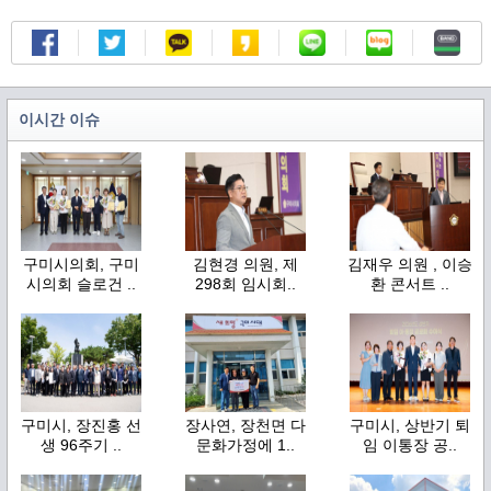
이시간 이슈
구미시의회, 구미
김현경 의원, 제
김재우 의원 , 이승
시의회 슬로건 ..
298회 임시회..
환 콘서트 ..
구미시, 장진홍 선
장사연, 장천면 다
구미시, 상반기 퇴
생 96주기 ..
문화가정에 1..
임 이통장 공..