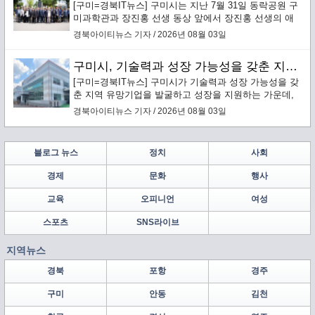
[구미=경북IT뉴스] 구미시는 지난 7월 31일 동락공원 구
미과학관과 장진홍 선생 동상 앞에서 장진홍 선생의 애
국정신을 기리는 ‘순국의사 장진홍 선생 96주기 추모
경북아이티뉴스 기자 / 2026년 08월 03일
식’을 엄숙히 거행했다.
구미시, 기술력과 성장 가능성을 갖춘 지역 유망기업 발굴·성장 지원
[구미=경북IT뉴스] 구미시가 기술력과 성장 가능성을 갖
춘 지역 유망기업을 발굴하고 성장을 지원하는 가운데,
구미에 본사를 둔 배터리 안전소재 전문기업 ㈜보백씨엔
경북아이티뉴스 기자 / 2026년 08월 03일
에스(대표이사 서동조)가 누적 약 1,000억원 규모의 투자
유치를 바탕으로 구미에 차세대 배터리 안전소재 양산거
점을 구축한다.
블로그 뉴스
정치
사회
경제
문화
행사
교육
오피니언
여성
스포츠
SNS라이브
지역뉴스
경북
포항
경주
구미
안동
김천