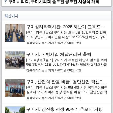
7
구미시의회, 구미시의회 슬로건 공모전 시상식 개최
최신기사
구미성리학역사관, 2026 하반기 교육프로그램 수강생 모집
[구미=경북IT뉴스] 구미시는 오는 8월 18일부터 24일까
지 직장인과 구미시민을 대상으로 \'2026년 하반기 구미
성리학역사관 교육프로그램\' 수강생을 선착순 모집한다.
경북아이티뉴스 기자 / 2026년 08월 06일
구미시, 지방세입 체납관리단 출범
[구미=경북IT뉴스] 구미시가 누적된 체납액 일소를 위해
8월 3일부터 11월 30일까지 4개월간 체납자 실태조사를
통한 맞춤형 징수활동을 전개하는 ‘지방세입 체납관리
경북아이티뉴스 기자 / 2026년 08월 06일
단’을 본격 운영한다.`
구미, 산업의 판을 바꿀 `첨단산업 혁신TF 추진단` 본격 가동
[구미=경북IT뉴스] 구미시는 8월 4일 시청 국제통상협력
실에서 구미의 미래 성장 동력을 이끌 ‘구미 첨단산업 혁
신TF 추진단’(이하 혁신추진단) 킥오프 회의를 개최하고
경북아이티뉴스 기자 / 2026년 08월 06일
본격적인 운영에 돌입했다.
구미시, 장진홍 선생 96주기 추모식 거행