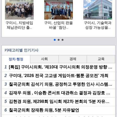
구미시, 지방세입
구미, 산업의 판을
구미시, 기술력과
체납관리단 출..
바꿀 `첨단..
성장 가능성을..
카테고리별 인기기사
사회
경제
교육
정치·행정
1
[특집] 구미시의회, ‘제10대 구미시의회 의정운영 방향 기자 간담회’ 개최
2
구미대, ‘2026 전국 고교생 게임아트·웹툰 공모전’ 개최
3
칠곡군의회 김석기 의원, 공정하고 투명한 인사 시스템 구축 촉구
4
김재우 의원 , 이승환 콘서트 대관취소 결정과 김장호 시장 책임 집중 추궁
5
김현경 의원, 제298회 임시회 제2차 본회의 ‘5분 자유발언’
6
칠곡군의회 장재환 의원, 5분 자유발언