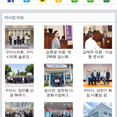
이시간 이슈
구미시의회, 구미
김현경 의원, 제
김재우 의원 , 이승
시의회 슬로건 ..
298회 임시회..
환 콘서트 ..
구미시, 장진홍 선
장사연, 장천면 다
구미시, 상반기 퇴
생 96주기 ..
문화가정에 1..
임 이통장 공..