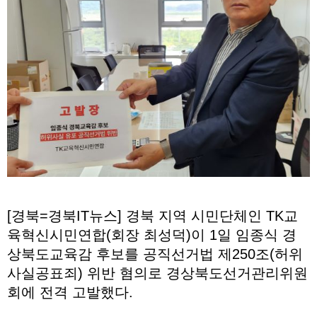
[경북=경북IT뉴스] 경북 지역 시민단체인 TK교
육혁신시민연합(회장 최성덕)이 1일 임종식 경
상북도교육감 후보를 공직선거법 제250조(허위
사실공표죄) 위반 혐의로 경상북도선거관리위원
회에 전격 고발했다.