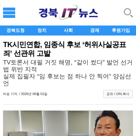
경북도청
정치
사회
경제
후원가입
TK시민연합, 임종식 후보 ‘허위사실공표
죄’ 선관위 고발
TV토론서 대필 거짓 해명, “같이 썼다” 발언 선거
법 위반 지적
실제 집필자 “임 후보는 점 하나 안 찍어” 양심선
언
비송
기자 / 2026년 06월 01일
공유 / URL복사