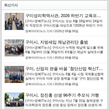
최신기사
구미성리학역사관, 2026 하반기 교육프로그램 수강생 모집
[구미=경북IT뉴스] 구미시는 오는 8월 18일부터 24일까
지 직장인과 구미시민을 대상으로 \'2026년 하반기 구미
성리학역사관 교육프로그램\' 수강생을 선착순 모집한다.
경북아이티뉴스 기자 / 2026년 08월 06일
구미시, 지방세입 체납관리단 출범
[구미=경북IT뉴스] 구미시가 누적된 체납액 일소를 위해
8월 3일부터 11월 30일까지 4개월간 체납자 실태조사를
통한 맞춤형 징수활동을 전개하는 ‘지방세입 체납관리
경북아이티뉴스 기자 / 2026년 08월 06일
단’을 본격 운영한다.`
구미, 산업의 판을 바꿀 `첨단산업 혁신TF 추진단` 본격 가동
[구미=경북IT뉴스] 구미시는 8월 4일 시청 국제통상협력
실에서 구미의 미래 성장 동력을 이끌 ‘구미 첨단산업 혁
신TF 추진단’(이하 혁신추진단) 킥오프 회의를 개최하고
경북아이티뉴스 기자 / 2026년 08월 06일
본격적인 운영에 돌입했다.
구미시, 장진홍 선생 96주기 추모식 거행
[구미=경북IT뉴스] 구미시는 지난 7월 31일 동락공원 구
미과학관과 장진홍 선생 동상 앞에서 장진홍 선생의 애