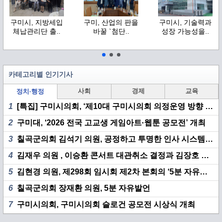
구미시, 지방세입
구미, 산업의 판을
구미시, 기술력과
체납관리단 출..
바꿀 `첨단..
성장 가능성을..
카테고리별 인기기사
사회
경제
교육
정치·행정
1
[특집] 구미시의회, ‘제10대 구미시의회 의정운영 방향 기자 간담회’ 개최
2
구미대, ‘2026 전국 고교생 게임아트·웹툰 공모전’ 개최
3
칠곡군의회 김석기 의원, 공정하고 투명한 인사 시스템 구축 촉구
4
김재우 의원 , 이승환 콘서트 대관취소 결정과 김장호 시장 책임 집중 추궁
5
김현경 의원, 제298회 임시회 제2차 본회의 ‘5분 자유발언’
6
칠곡군의회 장재환 의원, 5분 자유발언
7
구미시의회, 구미시의회 슬로건 공모전 시상식 개최