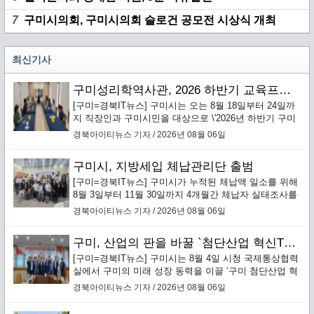
7
구미시의회, 구미시의회 슬로건 공모전 시상식 개최
최신기사
구미성리학역사관, 2026 하반기 교육프로그램 수강생 모집
[구미=경북IT뉴스] 구미시는 오는 8월 18일부터 24일까
지 직장인과 구미시민을 대상으로 \'2026년 하반기 구미
성리학역사관 교육프로그램\' 수강생을 선착순 모집한다.
경북아이티뉴스 기자 / 2026년 08월 06일
구미시, 지방세입 체납관리단 출범
[구미=경북IT뉴스] 구미시가 누적된 체납액 일소를 위해
8월 3일부터 11월 30일까지 4개월간 체납자 실태조사를
통한 맞춤형 징수활동을 전개하는 ‘지방세입 체납관리
경북아이티뉴스 기자 / 2026년 08월 06일
단’을 본격 운영한다.`
구미, 산업의 판을 바꿀 `첨단산업 혁신TF 추진단` 본격 가동
[구미=경북IT뉴스] 구미시는 8월 4일 시청 국제통상협력
실에서 구미의 미래 성장 동력을 이끌 ‘구미 첨단산업 혁
신TF 추진단’(이하 혁신추진단) 킥오프 회의를 개최하고
경북아이티뉴스 기자 / 2026년 08월 06일
본격적인 운영에 돌입했다.