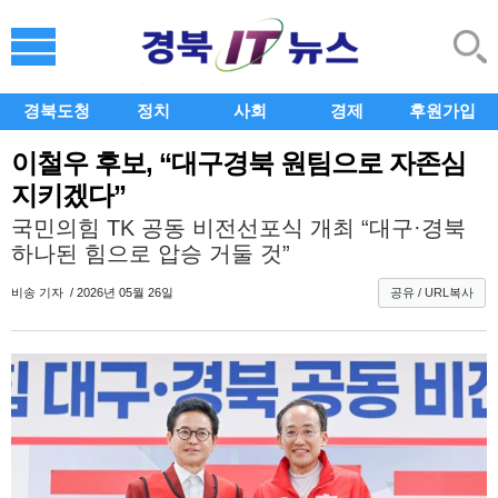
경북도청
정치
사회
경제
후원가입
이철우 후보, “대구경북 원팀으로 자존심
지키겠다”
국민의힘 TK 공동 비전선포식 개최 “대구·경북
하나된 힘으로 압승 거둘 것”
비송
기자 / 2026년 05월 26일
공유 / URL복사