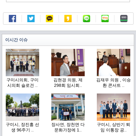
이시간 이슈
구미시의회, 구미
김현경 의원, 제
김재우 의원 , 이승
시의회 슬로건 ..
298회 임시회..
환 콘서트 ..
구미시, 장진홍 선
장사연, 장천면 다
구미시, 상반기 퇴
생 96주기 ..
문화가정에 1..
임 이통장 공..