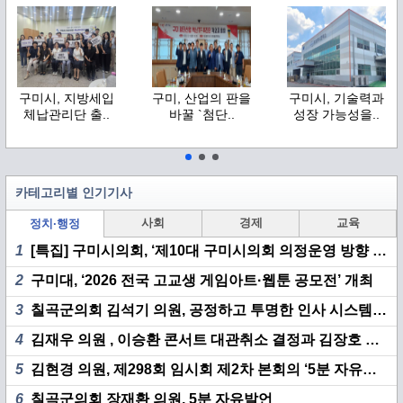
구미시, 지방세입
구미, 산업의 판을
구미시, 기술력과
체납관리단 출..
바꿀 `첨단..
성장 가능성을..
카테고리별 인기기사
사회
경제
교육
정치·행정
1
[특집] 구미시의회, ‘제10대 구미시의회 의정운영 방향 기자 간담회’ 개최
2
구미대, ‘2026 전국 고교생 게임아트·웹툰 공모전’ 개최
3
칠곡군의회 김석기 의원, 공정하고 투명한 인사 시스템 구축 촉구
4
김재우 의원 , 이승환 콘서트 대관취소 결정과 김장호 시장 책임 집중 추궁
5
김현경 의원, 제298회 임시회 제2차 본회의 ‘5분 자유발언’
6
칠곡군의회 장재환 의원, 5분 자유발언