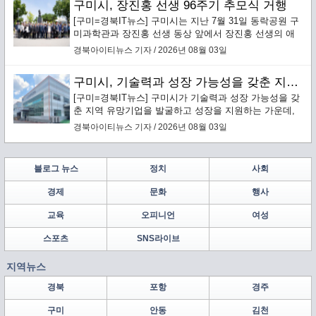
구미시, 장진홍 선생 96주기 추모식 거행
[구미=경북IT뉴스] 구미시는 지난 7월 31일 동락공원 구
미과학관과 장진홍 선생 동상 앞에서 장진홍 선생의 애
국정신을 기리는 ‘순국의사 장진홍 선생 96주기 추모
경북아이티뉴스 기자 / 2026년 08월 03일
식’을 엄숙히 거행했다.
구미시, 기술력과 성장 가능성을 갖춘 지역 유망기업 발굴·성장 지원
[구미=경북IT뉴스] 구미시가 기술력과 성장 가능성을 갖
춘 지역 유망기업을 발굴하고 성장을 지원하는 가운데,
구미에 본사를 둔 배터리 안전소재 전문기업 ㈜보백씨엔
경북아이티뉴스 기자 / 2026년 08월 03일
에스(대표이사 서동조)가 누적 약 1,000억원 규모의 투자
유치를 바탕으로 구미에 차세대 배터리 안전소재 양산거
점을 구축한다.
블로그 뉴스
정치
사회
경제
문화
행사
교육
오피니언
여성
스포츠
SNS라이브
지역뉴스
경북
포항
경주
구미
안동
김천