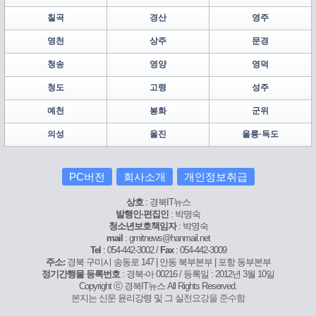
칠곡
경산
영주
영천
상주
문경
청송
영양
영덕
청도
고령
성주
예천
봉화
군위
의성
울진
울릉·독도
PC버전
회사소개
개인정보취급
상호
: 경북IT뉴스
발행인·편집인
: 박명숙
청소년보호책임자
: 박명숙
mail
: gmitnews@hanmail.net
Tel
: 054-442-3002 /
Fax
: 054-442-3009
주소:
경북 구미시 송동로 147 | 안동 북부본부 | 포항 동부본부
정기간행물 등록번호
: 경북-아 00216 / 등록일 : 2012년 3월 10일
Copyright ⓒ 경북IT뉴스 All Rights Reserved.
본
지는 신문 윤리강령 및 그 실
천
요강을 준
수
함