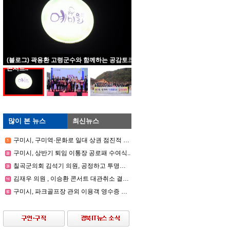
(블로그) 곽용환 고령군수와 함께하는 공감토크
콘서트..
많이 본 뉴스
최신뉴스
구미시, 구미역·문화로 일대 상권 점진적 회복세..
구미시, 상반기 퇴임 이통장 공로패 수여식..
칠곡군의회 김석기 의원, 공정하고 투명한 인사 시스템 구축 촉구..
김재우 의원 , 이승환 콘서트 대관취소 결정과 김장호 시장 책임 집중 추궁..
구미시, 파크골프장 관외 이용객 영수증 입장제 효과..