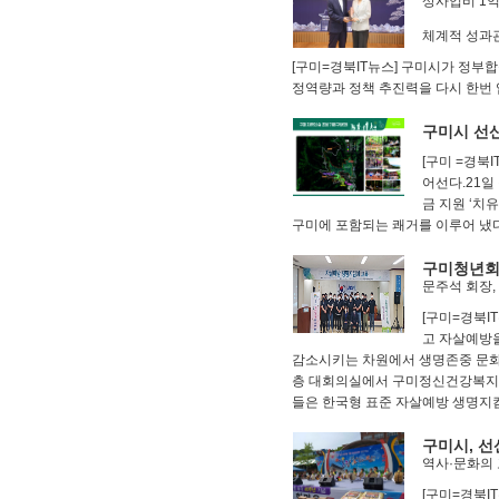
상사업비 1억
체계적 성과
이름
[구미=경북IT뉴스] 구미시가 정부
한글/영문
정역량과 정책 추진력을 다시 한번 
내용
구미시 선산읍
[구미 =경북
어선다.21일
금 지원 ‘치
구미에 포함되는 쾌거를 이루어 냈다
0
/ 150
구미청년회의
비밀번호
문주석 회장
[구미=경북I
고 자살예방
감소시키는 차원에서 생명존중 문화조
층 대회의실에서 구미정신건강복지센
들은 한국형 표준 자살예방 생명지킴
구미시, 선
역사·문화의 
[구미=경북I