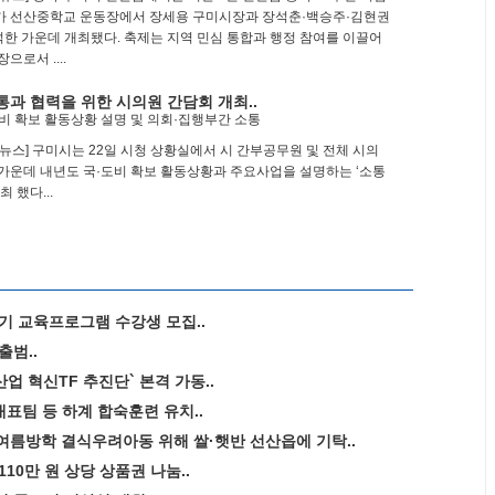
가 선산중학교 운동장에서 장세용 구미시장과 장석춘·백승주·김현권
참석한 가운데 개최됐다. 축제는 지역 민심 통합과 행정 참여를 이끌어
으로서 ....
통과 협력을 위한 시의원 간담회 개최..
비 확보 활동상황 설명 및 의회·집행부간 소통
T뉴스] 구미시는 22일 시청 상황실에서 시 간부공무원 및 전체 시의
가운데 내년도 국·도비 확보 활동상황과 주요사업을 설명하는 ‘소통
 했다...
기 교육프로그램 수강생 모집..
출범..
업 혁신TF 추진단` 본격 가동..
대표팀 등 하계 합숙훈련 유치..
름방학 결식우려아동 위해 쌀·햇반 선산읍에 기탁..
10만 원 상당 상품권 나눔..