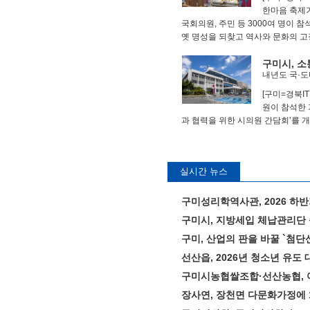
한마음 축제
국회의원, 주민 등 3000여 명이 
옛 명성을 되찾고 역사와 문화의 고장
구미시, 소
내년도 국·도
[구미=경북I
원이 참석한 
과 협력을 위한 시의원 간담회’를 개최
실시간 뉴스
구미성리학역사관, 2026 하반
구미시, 지방세입 체납관리단 
구미, 산업의 판을 바꿀 `첨단산
선산읍, 2026년 청소년 유도 
구미시농협쌀조합·선산농협, 여
장사연, 장천면 다문화가정에 1