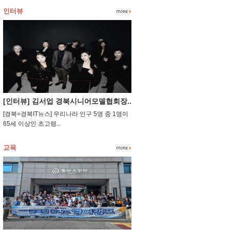
인터뷰
[인터뷰] 김서업 경북시니어모델협회장..
[경북=경북IT뉴스] 우리나라 인구 5명 중 1명이
65세 이상인 초고령..
교육