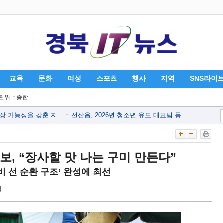
교육
문화
여성
스포츠
행사
지역
SNS라이
관위
종합
장 가능성을 갖춘 지
선산읍, 2026년 청소년 유도 대표팀 등
.
하계 합숙훈련 유치..
산농협, 여름방학
장사연, 장천면 다문화가정에 110만 원
반 ..
상당 상품권 나눔..
026 하반기 교육프
, “장사할 맛 나는 구미 만든다”
구미시, 지방세입 체납관리단 출범..
바꿀 `첨단산업 혁신
구미시, 장진홍 선생 96주기 추모식 거
비 선 순환 구조’ 완성에 최선
행..
일