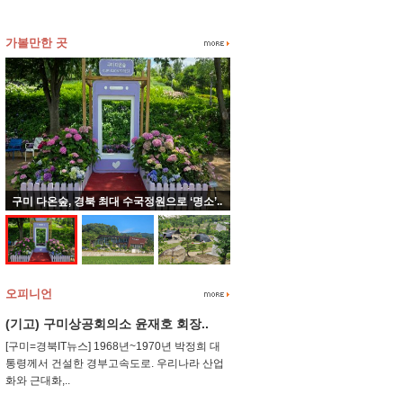
가볼만한 곳
구미 다온숲, 경북 최대 수국정원으로 ‘명소’..
오피니언
(기고) 구미상공회의소 윤재호 회장..
[구미=경북IT뉴스] 1968년~1970년 박정희 대
통령께서 건설한 경부고속도로. 우리나라 산업
화와 근대화,..