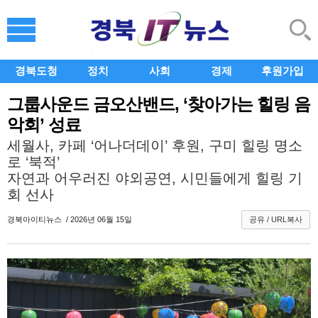
경북도청
정치
사회
경제
후원가입
그룹사운드 금오산밴드, ‘찾아가는 힐링 음
악회’ 성료
세월사, 카페 ‘어나더데이’ 후원, 구미 힐링 명소
로 ‘북적’
자연과 어우러진 야외공연, 시민들에게 힐링 기
회 선사
경북아이티뉴스
/ 2026년 06월 15일
공유 / URL복사