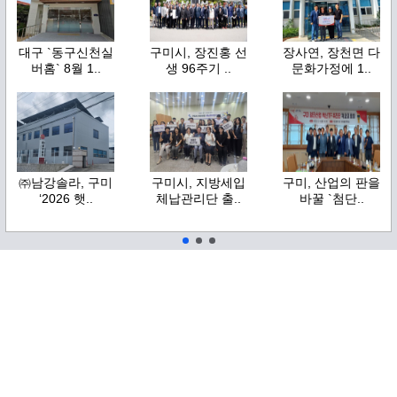
대구 `동구신천실
구미시, 장진홍 선
장사연, 장천면 다
버홈` 8월 1..
생 96주기 ..
문화가정에 1..
㈜남강솔라, 구미
구미시, 지방세입
구미, 산업의 판을
‘2026 햇..
체납관리단 출..
바꿀 `첨단..
카테고리별 인기기사
사회
경제
교육
정치·행정
1
[특집] 구미시의회, ‘제10대 구미시의회 의정운영 방향 기자 간담회’ 개최
2
김재우 의원 , 이승환 콘서트 대관취소 결정과 김장호 시장 책임 집중 추궁
3
칠곡군의회 김석기 의원, 공정하고 투명한 인사 시스템 구축 촉구