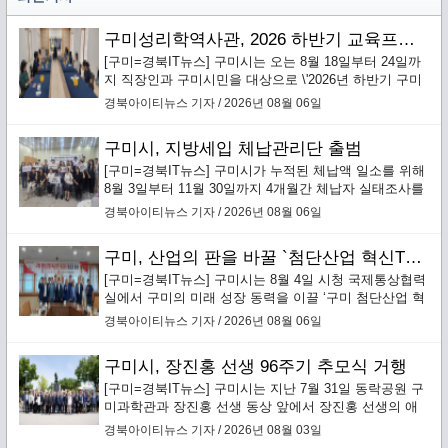
구미성리학역사관, 2026 하반기 교육프로그램 수강생 모집
[구미=경북IT뉴스] 구미시는 오는 8월 18일부터 24일까
지 직장인과 구미시민을 대상으로 \'2026년 하반기 구미
성리학역사관 교육프로그램\' 수강생을 선착순 모집한다.
경북아이티뉴스 기자 / 2026년 08월 06일
구미시, 지방세입 체납관리단 출범
[구미=경북IT뉴스] 구미시가 누적된 체납액 일소를 위해
8월 3일부터 11월 30일까지 4개월간 체납자 실태조사를
통한 맞춤형 징수활동을 전개하는 ‘지방세입 체납관리
경북아이티뉴스 기자 / 2026년 08월 06일
단’을 본격 운영한다.`
구미, 산업의 판을 바꿀 `첨단산업 혁신TF 추진단` 본격 가동
[구미=경북IT뉴스] 구미시는 8월 4일 시청 국제통상협력
실에서 구미의 미래 성장 동력을 이끌 ‘구미 첨단산업 혁
신TF 추진단’(이하 혁신추진단) 킥오프 회의를 개최하고
경북아이티뉴스 기자 / 2026년 08월 06일
본격적인 운영에 돌입했다.
구미시, 장진홍 선생 96주기 추모식 거행
[구미=경북IT뉴스] 구미시는 지난 7월 31일 동락공원 구
미과학관과 장진홍 선생 동상 앞에서 장진홍 선생의 애
국정신을 기리는 ‘순국의사 장진홍 선생 96주기 추모
경북아이티뉴스 기자 / 2026년 08월 03일
식’을 엄숙히 거행했다.