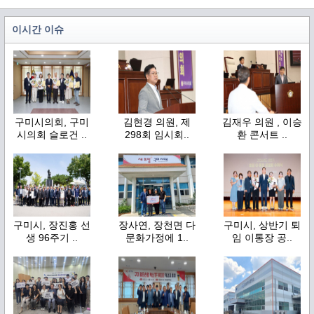
이시간 이슈
구미시의회, 구미
김현경 의원, 제
김재우 의원 , 이승
시의회 슬로건 ..
298회 임시회..
환 콘서트 ..
구미시, 장진홍 선
장사연, 장천면 다
구미시, 상반기 퇴
생 96주기 ..
문화가정에 1..
임 이통장 공..