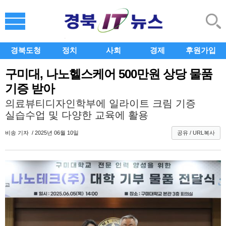
경북도청
정치
사회
경제
후원가입
구미대, 나노헬스케어 500만원 상당 물품
기증 받아
의료뷰티디자인학부에 일라이트 크림 기증
실습수업 및 다양한 교육에 활용
비송
기자 / 2025년 06월 10일
공유 / URL복사