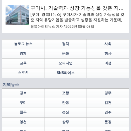
구미시, 기술력과 성장 가능성을 갖춘 지역 유망기업 발굴·성장 지원
[구미=경북IT뉴스] 구미시가 기술력과 성장 가능성을 갖
춘 지역 유망기업을 발굴하고 성장을 지원하는 가운데,
구미에 본사를 둔 배터리 안전소재 전문기업 ㈜보백씨엔
경북아이티뉴스 기자 / 2026년 08월 03일
에스(대표이사 서동조)가 누적 약 1,000억원 규모의 투자
유치를 바탕으로 구미에 차세대 배터리 안전소재 양산거
점을 구축한다.
블로그 뉴스
정치
사회
경제
문화
행사
교육
오피니언
여성
스포츠
SNS라이브
지역뉴스
경북
포항
경주
구미
안동
김천
칠곡
경산
영주
영천
상주
문경