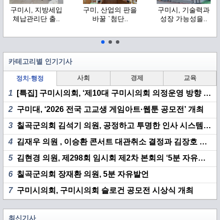
구미시, 지방세입
구미, 산업의 판을
구미시, 기술력과
체납관리단 출..
바꿀 `첨단..
성장 가능성을..
카테고리별 인기기사
사회
경제
교육
정치·행정
1
[특집] 구미시의회, ‘제10대 구미시의회 의정운영 방향 기자 간담회’ 개최
2
구미대, ‘2026 전국 고교생 게임아트·웹툰 공모전’ 개최
3
칠곡군의회 김석기 의원, 공정하고 투명한 인사 시스템 구축 촉구
4
김재우 의원 , 이승환 콘서트 대관취소 결정과 김장호 시장 책임 집중 추궁
5
김현경 의원, 제298회 임시회 제2차 본회의 ‘5분 자유발언’
6
칠곡군의회 장재환 의원, 5분 자유발언
7
구미시의회, 구미시의회 슬로건 공모전 시상식 개최
최신기사