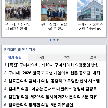
구미시, 지방세입
구미, 산업의 판을
구미시, 기술력과
체납관리단 출..
바꿀 `첨단..
성장 가능성을..
카테고리별 인기기사
사회
경제
교육
정치·행정
1
[특집] 구미시의회, ‘제10대 구미시의회 의정운영 방향 기자 간담회’ 개최
2
구미대, ‘2026 전국 고교생 게임아트·웹툰 공모전’ 개최
3
칠곡군의회 김석기 의원, 공정하고 투명한 인사 시스템 구축 촉구
4
김재우 의원 , 이승환 콘서트 대관취소 결정과 김장호 시장 책임 집중 추궁
5
김현경 의원, 제298회 임시회 제2차 본회의 ‘5분 자유발언’
6
칠곡군의회 장재환 의원, 5분 자유발언