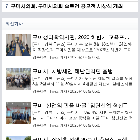
7
구미시의회, 구미시의회 슬로건 공모전 시상식 개최
최신기사
구미성리학역사관, 2026 하반기 교육프로그램 수강생 모집
[구미=경북IT뉴스] 구미시는 오는 8월 18일부터 24일까
지 직장인과 구미시민을 대상으로 \'2026년 하반기 구미
성리학역사관 교육프로그램\' 수강생을 선착순 모집한다.
경북아이티뉴스 기자 / 2026년 08월 06일
구미시, 지방세입 체납관리단 출범
[구미=경북IT뉴스] 구미시가 누적된 체납액 일소를 위해
8월 3일부터 11월 30일까지 4개월간 체납자 실태조사를
통한 맞춤형 징수활동을 전개하는 ‘지방세입 체납관리
경북아이티뉴스 기자 / 2026년 08월 06일
단’을 본격 운영한다.`
구미, 산업의 판을 바꿀 `첨단산업 혁신TF 추진단` 본격 가동
[구미=경북IT뉴스] 구미시는 8월 4일 시청 국제통상협력
실에서 구미의 미래 성장 동력을 이끌 ‘구미 첨단산업 혁
신TF 추진단’(이하 혁신추진단) 킥오프 회의를 개최하고
경북아이티뉴스 기자 / 2026년 08월 06일
본격적인 운영에 돌입했다.
구미시, 장진홍 선생 96주기 추모식 거행