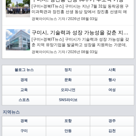
[구미=경북IT뉴스] 구미시는 지난 7월 31일 동락공원 구
미과학관과 장진홍 선생 동상 앞에서 장진홍 선생의 애
국정신을 기리는 ‘순국의사 장진홍 선생 96주기 추모
경북아이티뉴스 기자 / 2026년 08월 03일
식’을 엄숙히 거행했다.
구미시, 기술력과 성장 가능성을 갖춘 지역 유망기업 발굴·성장 지원
[구미=경북IT뉴스] 구미시가 기술력과 성장 가능성을 갖
춘 지역 유망기업을 발굴하고 성장을 지원하는 가운데,
구미에 본사를 둔 배터리 안전소재 전문기업 ㈜보백씨엔
경북아이티뉴스 기자 / 2026년 08월 03일
에스(대표이사 서동조)가 누적 약 1,000억원 규모의 투자
유치를 바탕으로 구미에 차세대 배터리 안전소재 양산거
점을 구축한다.
블로그 뉴스
정치
사회
경제
문화
행사
교육
오피니언
여성
스포츠
SNS라이브
지역뉴스
경북
포항
경주
구미
안동
김천