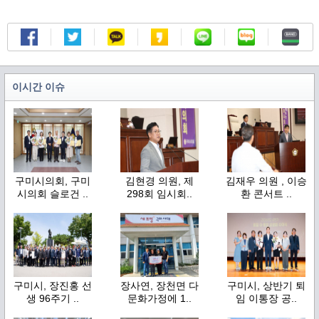
이시간 이슈
구미시의회, 구미
김현경 의원, 제
김재우 의원 , 이승
시의회 슬로건 ..
298회 임시회..
환 콘서트 ..
구미시, 장진홍 선
장사연, 장천면 다
구미시, 상반기 퇴
생 96주기 ..
문화가정에 1..
임 이통장 공..