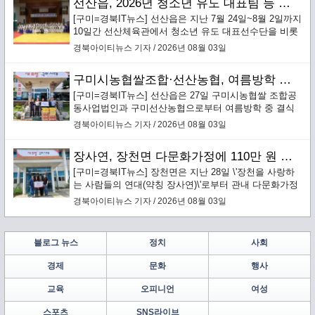
선산읍, 2026년 청소년 유도 대표팀 등 하계 합숙훈련 유치
점을 구축한다.
[구미=경북IT뉴스] 선산읍은 지난 7월 24일~8월 2일까지
10일간 선산체육관에서 청소년 유도 대표선수단을 비롯
한 전국 14개 팀, 220여 명이 참여하는 하반기 합숙훈련
경북아이티뉴스 기자 / 2026년 08월 03일
을 실시했다.
구미시농협쌀조합·선산농협, 여름방학 결식우려아동 위해 쌀·햇반 선산읍에 기탁
[구미=경북IT뉴스] 선산읍은 27일 구미시농협쌀 조합공
동사업법인과 구미선산농협으로부터 여름방학 중 결식
우려가 있는 아동을 위한 쌀(4kg) 20포와 햇반 300개를
경북아이티뉴스 기자 / 2026년 08월 03일
기탁받았다.
장사연, 장천면 다문화가정에 110만 원 상당 상품권 나눔
[구미=경북IT뉴스] 장천면은 지난 28일 \'장천을 사랑하
는 사람들의 연대(약칭 장사연)\'로부터 관내 다문화가정
을 위한 110만 원 상당의 농촌사랑상품권을 전달받았다.
경북아이티뉴스 기자 / 2026년 08월 03일
블로그 뉴스
정치
사회
경제
문화
행사
교육
오피니언
여성
스포츠
SNS라이브