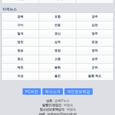
지역뉴스
경북
포항
경주
구미
안동
김천
칠곡
경산
영주
영천
상주
문경
청송
영양
영덕
청도
고령
성주
예천
봉화
군위
의성
울진
울릉·독도
PC버전
회사소개
개인정보취급
상호
: 경북IT뉴스
발행인·편집인
: 박명숙
청소년보호책임자
: 박명숙
mail
: gmitnews@hanmail.net