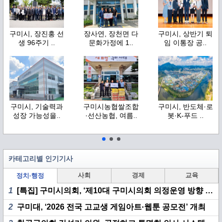
구미시, 장진홍 선
장사연, 장천면 다
구미시, 상반기 퇴
생 96주기 ..
문화가정에 1..
임 이통장 공..
구미시, 기술력과
구미시농협쌀조합
구미시, 반도체·로
성장 가능성을..
·선산농협, 여름..
봇·K-푸드 ..
카테고리별 인기기사
사회
경제
교육
정치·행정
1
[특집] 구미시의회, ‘제10대 구미시의회 의정운영 방향 기자 간담회’ 개최
2
구미대, ‘2026 전국 고교생 게임아트·웹툰 공모전’ 개최