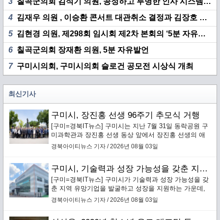
3
칠곡군의회 김석기 의원, 공정하고 투명한 인사 시스템 구축 촉구
4
김재우 의원 , 이승환 콘서트 대관취소 결정과 김장호 시장 책임 집중 추궁
5
김현경 의원, 제298회 임시회 제2차 본회의 ‘5분 자유발언’
6
칠곡군의회 장재환 의원, 5분 자유발언
7
구미시의회, 구미시의회 슬로건 공모전 시상식 개최
최신기사
구미시, 장진홍 선생 96주기 추모식 거행
[구미=경북IT뉴스] 구미시는 지난 7월 31일 동락공원 구
미과학관과 장진홍 선생 동상 앞에서 장진홍 선생의 애
국정신을 기리는 ‘순국의사 장진홍 선생 96주기 추모
경북아이티뉴스 기자 / 2026년 08월 03일
식’을 엄숙히 거행했다.
구미시, 기술력과 성장 가능성을 갖춘 지역 유망기업 발굴·성장 지원
[구미=경북IT뉴스] 구미시가 기술력과 성장 가능성을 갖
춘 지역 유망기업을 발굴하고 성장을 지원하는 가운데,
구미에 본사를 둔 배터리 안전소재 전문기업 ㈜보백씨엔
경북아이티뉴스 기자 / 2026년 08월 03일
에스(대표이사 서동조)가 누적 약 1,000억원 규모의 투자
유치를 바탕으로 구미에 차세대 배터리 안전소재 양산거