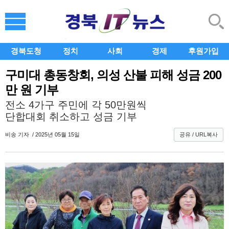
경북도청
정치
사회
경제
후원가입
구미대 총동창회, 의성 산불 피해 성금 200
만 원 기부
전소 4가구 주민에 각 50만원씩
단합대회 취소하고 성금 기부
비송
기자 / 2025년 05월 15일
공유 / URL복사