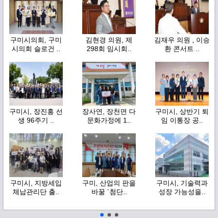
구미시의회, 구미
김현경 의원, 제
김재우 의원 , 이승
시의회 슬로건 ..
298회 임시회..
환 콘서트 ..
구미시, 장진홍 선
장사연, 장천면 다
구미시, 상반기 퇴
생 96주기 ..
문화가정에 1..
임 이통장 공..
구미시, 지방세입
구미, 산업의 판을
구미시, 기술력과
체납관리단 출..
바꿀 `첨단..
성장 가능성을..