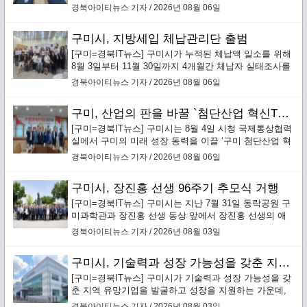
성리학역사관 교육프로그램\' 수강생을 선착순 모집한다.
경북아이티뉴스 기자 / 2026년 08월 06일
구미시, 지방세입 체납관리단 출범
[구미=경북IT뉴스] 구미시가 누적된 체납액 일소를 위해
8월 3일부터 11월 30일까지 4개월간 체납자 실태조사를
통한 맞춤형 징수활동을 전개하는 ‘지방세입 체납관리
경북아이티뉴스 기자 / 2026년 08월 06일
단’을 본격 운영한다.`
구미, 산업의 판을 바꿀 `첨단산업 혁신TF 추진단` 본격 가동
[구미=경북IT뉴스] 구미시는 8월 4일 시청 국제통상협력
실에서 구미의 미래 성장 동력을 이끌 ‘구미 첨단산업 혁
신TF 추진단’(이하 혁신추진단) 킥오프 회의를 개최하고
경북아이티뉴스 기자 / 2026년 08월 06일
본격적인 운영에 돌입했다.
구미시, 장진홍 선생 96주기 추모식 거행
[구미=경북IT뉴스] 구미시는 지난 7월 31일 동락공원 구
미과학관과 장진홍 선생 동상 앞에서 장진홍 선생의 애
국정신을 기리는 ‘순국의사 장진홍 선생 96주기 추모
경북아이티뉴스 기자 / 2026년 08월 03일
식’을 엄숙히 거행했다.
구미시, 기술력과 성장 가능성을 갖춘 지역 유망기업 발굴·성장 지원
[구미=경북IT뉴스] 구미시가 기술력과 성장 가능성을 갖
춘 지역 유망기업을 발굴하고 성장을 지원하는 가운데,
구미에 본사를 둔 배터리 안전소재 전문기업 ㈜보백씨엔
경북아이티뉴스 기자 / 2026년 08월 03일