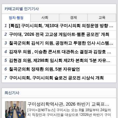
카테고리별 인기기사
사회
경제
교육
정치·행정
1
[특집] 구미시의회, ‘제10대 구미시의회 의정운영 방향 기자 간담회’ 개최
2
구미대, ‘2026 전국 고교생 게임아트·웹툰 공모전’ 개최
3
칠곡군의회 김석기 의원, 공정하고 투명한 인사 시스템 구축 촉구
4
김재우 의원 , 이승환 콘서트 대관취소 결정과 김장호 시장 책임 집중 추궁
5
김현경 의원, 제298회 임시회 제2차 본회의 ‘5분 자유발언’
6
칠곡군의회 장재환 의원, 5분 자유발언
7
구미시의회, 구미시의회 슬로건 공모전 시상식 개최
최신기사
구미성리학역사관, 2026 하반기 교육프로그램 수강생 모집
[구미=경북IT뉴스] 구미시는 오는 8월 18일부터 24일까
지 직장인과 구미시민을 대상으로 \'2026년 하반기 구미