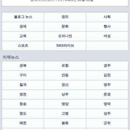
에스(대표이사 서동조)가 누적 약 1,000억원 규모의 투자
유치를 바탕으로 구미에 차세대 배터리 안전소재 양산거
점을 구축한다.
블로그 뉴스
정치
사회
경제
문화
행사
교육
오피니언
여성
스포츠
SNS라이브
지역뉴스
경북
포항
경주
구미
안동
김천
칠곡
경산
영주
영천
상주
문경
청송
영양
영덕
청도
고령
성주
예천
봉화
군위