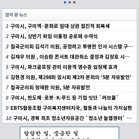
많이 본 뉴스
1
구미시, 구미역·문화로 일대 상권 점진적 회복세
2
구미시, 상반기 퇴임 이통장 공로패 수여식
3
칠곡군의회 김석기 의원, 공정하고 투명한 인사 시스템 구축 촉구
4
김재우 의원 , 이승환 콘서트 대관취소 결정과 김장호 시장 책임 집중 추궁
5
구미시, 파크골프장 관외 이용객 영수증 입장제 효과
6
김현경 의원, 제298회 임시회 제2차 본회의 ‘5분 자유발언’
7
칠곡군의회 장재환 의원, 5분 자유발언
8
구미시, 반도체·로봇·K-푸드 등 기업 잇단 `러브콜`
9
EBTS협동조합 구미복지센터지국, 협동과 나눔의 가치실현
10
구미시, 경북 최초 청소년자유공간 `청소년 놀잼센터` 개소