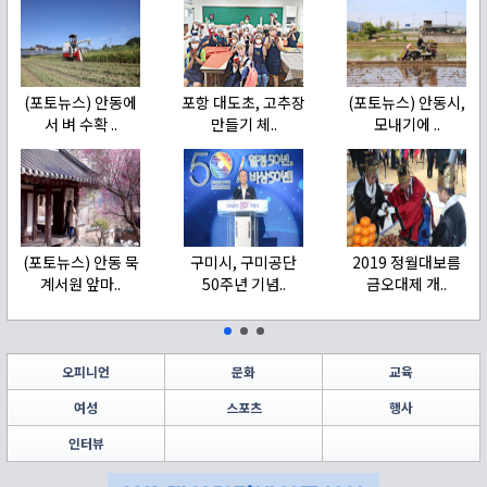
(포토뉴스) 안동에
포항 대도초, 고추장
(포토뉴스) 안동시,
서 벼 수확 ..
만들기 체..
모내기에 ..
(포토뉴스) 안동 묵
구미시, 구미공단
2019 정월대보름
계서원 앞마..
50주년 기념..
금오대제 개..
오피니언
문화
교육
여성
스포츠
행사
인터뷰