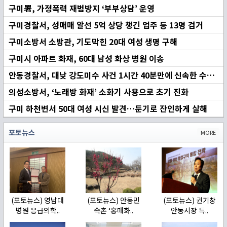
구미署, 가정폭력 재범방지 ‘부부상담’ 운영
구미경찰서, 성매매 알선 5억 상당 챙긴 업주 등 13명 검거
구미소방서 소방관, 기도막힌 20대 여성 생명 구해
구미시 아파트 화재, 60대 남성 화상 병원 이송
안동경찰서, 대낮 강도미수 사건 1시간 40분만에 신속한 수사로 조기 검거
의성소방서, ‘노래방 화재’ 소화기 사용으로 초기 진화
구미 하천변서 50대 여성 시신 발견…둔기로 잔인하게 살해
포토뉴스
MORE
(포토뉴스) 영남대
(포토뉴스) 안동민
(포토뉴스) 권기창
병원 응급의학..
속촌 ‘홍매화..
안동시장 특..