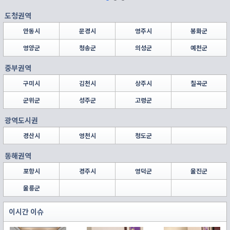
도청권역
안동시
문경시
영주시
봉화군
영양군
청송군
의성군
예천군
중부권역
구미시
김천시
상주시
칠곡군
군위군
성주군
고령군
광역도시권
경산시
영천시
청도군
동해권역
포항시
경주시
영덕군
울진군
울릉군
이시간 이슈