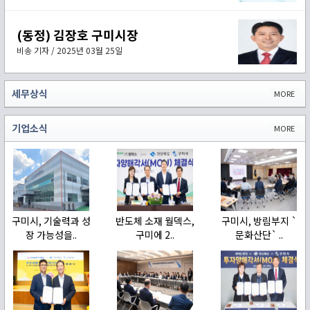
(동정) 김장호 구미시장
비송 기자 / 2025년 03월 25일
세무상식
MORE
기업소식
MORE
구미시, 기술력과 성
반도체 소재 월덱스,
구미시, 방림부지 `
장 가능성을..
구미에 2..
문화산단` ..