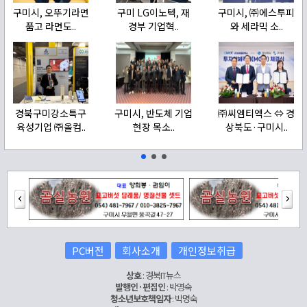
구미시, 오뚜기라면
구미 LG이노텍, 재
구미시, ㈜에스투피
품고 라면도..
경부 기업혁..
와 세라믹 소..
경북구미강소특구
구미시, 반도체 기업
㈜씨엠티엑스 ⇔ 경
육성기업 ㈜올컴..
현장 목소..
상북도·구미시..
PC버전
회사소개
개인정보취급
상호
: 경북IT뉴스
발행인·편집인
: 박명숙
청소년보호책임자
: 박명숙