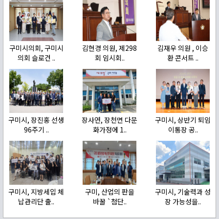
구미시의회, 구미시
김현경 의원, 제298
김재우 의원 , 이승
의회 슬로건 ..
회 임시회..
환 콘서트 ..
구미시, 장진홍 선생
장사연, 장천면 다문
구미시, 상반기 퇴임
96주기 ..
화가정에 1..
이통장 공..
구미시, 지방세입 체
구미, 산업의 판을
구미시, 기술력과 성
납관리단 출..
바꿀 `첨단..
장 가능성을..