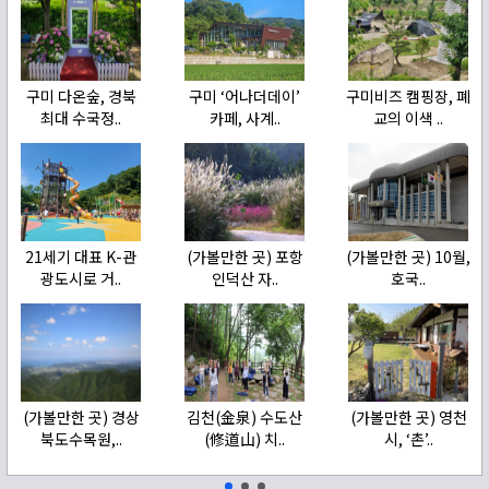
구미 다온숲, 경북
구미 ‘어나더데이’
구미비즈 캠핑장, 폐
최대 수국정..
카페, 사계..
교의 이색 ..
21세기 대표 K-관
(가볼만한 곳) 포항
(가볼만한 곳) 10월,
광도시로 거..
인덕산 자..
호국..
(가볼만한 곳) 경상
김천(金泉) 수도산
(가볼만한 곳) 영천
북도수목원,..
(修道山) 치..
시, ‘촌’..