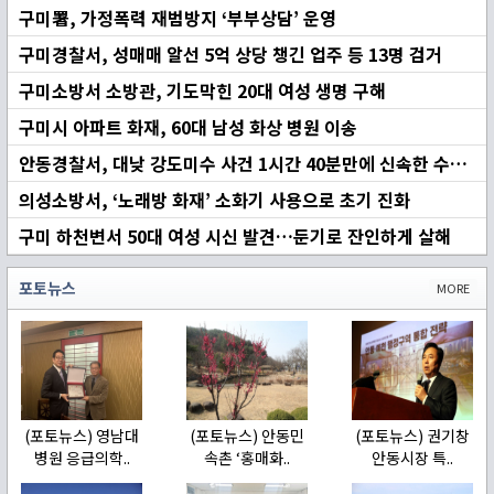
구미署, 가정폭력 재범방지 ‘부부상담’ 운영
구미경찰서, 성매매 알선 5억 상당 챙긴 업주 등 13명 검거
구미소방서 소방관, 기도막힌 20대 여성 생명 구해
구미시 아파트 화재, 60대 남성 화상 병원 이송
안동경찰서, 대낮 강도미수 사건 1시간 40분만에 신속한 수사로 조기 검거
의성소방서, ‘노래방 화재’ 소화기 사용으로 초기 진화
구미 하천변서 50대 여성 시신 발견…둔기로 잔인하게 살해
포토뉴스
MORE
(포토뉴스) 영남대
(포토뉴스) 안동민
(포토뉴스) 권기창
병원 응급의학..
속촌 ‘홍매화..
안동시장 특..