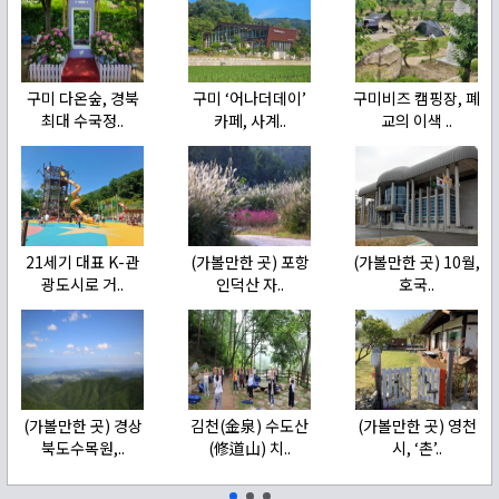
구미 다온숲, 경북
구미 ‘어나더데이’
구미비즈 캠핑장, 폐
최대 수국정..
카페, 사계..
교의 이색 ..
21세기 대표 K-관
(가볼만한 곳) 포항
(가볼만한 곳) 10월,
광도시로 거..
인덕산 자..
호국..
(가볼만한 곳) 경상
김천(金泉) 수도산
(가볼만한 곳) 영천
북도수목원,..
(修道山) 치..
시, ‘촌’..