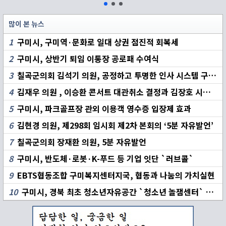
많이 본 뉴스
1
구미시, 구미역·문화로 일대 상권 점진적 회복세
2
구미시, 상반기 퇴임 이통장 공로패 수여식
3
칠곡군의회 김석기 의원, 공정하고 투명한 인사 시스템 구축 촉구
4
김재우 의원 , 이승환 콘서트 대관취소 결정과 김장호 시장 책임 집중 추궁
5
구미시, 파크골프장 관외 이용객 영수증 입장제 효과
6
김현경 의원, 제298회 임시회 제2차 본회의 ‘5분 자유발언’
7
칠곡군의회 장재환 의원, 5분 자유발언
8
구미시, 반도체·로봇·K-푸드 등 기업 잇단 `러브콜`
9
EBTS협동조합 구미복지센터지국, 협동과 나눔의 가치실현
10
구미시, 경북 최초 청소년자유공간 `청소년 놀잼센터` 개소