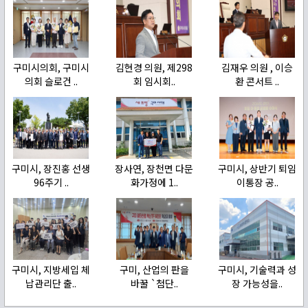
구미시의회, 구미시
김현경 의원, 제298
김재우 의원 , 이승
의회 슬로건 ..
회 임시회..
환 콘서트 ..
구미시, 장진홍 선생
장사연, 장천면 다문
구미시, 상반기 퇴임
96주기 ..
화가정에 1..
이통장 공..
구미시, 지방세입 체
구미, 산업의 판을
구미시, 기술력과 성
납관리단 출..
바꿀 `첨단..
장 가능성을..