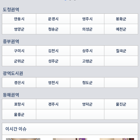
도청권역
안동시
문경시
영주시
봉화군
영양군
청송군
의성군
예천군
중부권역
구미시
김천시
상주시
칠곡군
군위군
성주군
고령군
광역도시권
경산시
영천시
청도군
동해권역
포항시
경주시
영덕군
울진군
울릉군
이시간 이슈