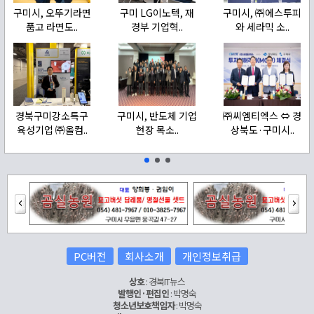
구미시, 오뚜기라면
구미 LG이노텍, 재
구미시, ㈜에스투피
품고 라면도..
경부 기업혁..
와 세라믹 소..
경북구미강소특구
구미시, 반도체 기업
㈜씨엠티엑스 ⇔ 경
육성기업 ㈜올컴..
현장 목소..
상북도·구미시..
PC버전
회사소개
개인정보취급
상호
: 경북IT뉴스
발행인·편집인
: 박명숙
청소년보호책임자
: 박명숙