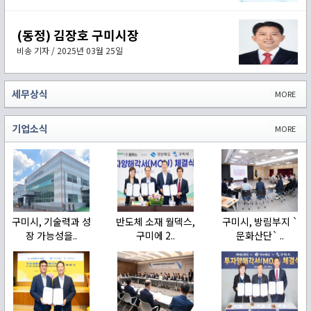
(동정) 김장호 구미시장
비송 기자 / 2025년 03월 25일
세무상식
MORE
기업소식
MORE
구미시, 기술력과 성
반도체 소재 월덱스,
구미시, 방림부지 `
장 가능성을..
구미에 2..
문화산단` ..