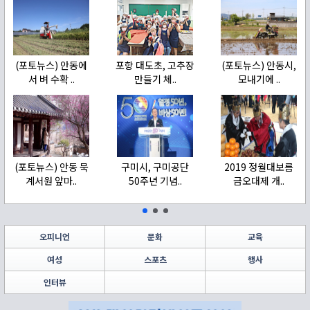
(포토뉴스) 안동에
포항 대도초, 고추장
(포토뉴스) 안동시,
서 벼 수확 ..
만들기 체..
모내기에 ..
(포토뉴스) 안동 묵
구미시, 구미공단
2019 정월대보름
계서원 앞마..
50주년 기념..
금오대제 개..
오피니언
문화
교육
여성
스포츠
행사
인터뷰